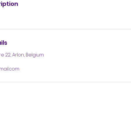
iption
ils
 22, Arlon, Belgium
mail.com