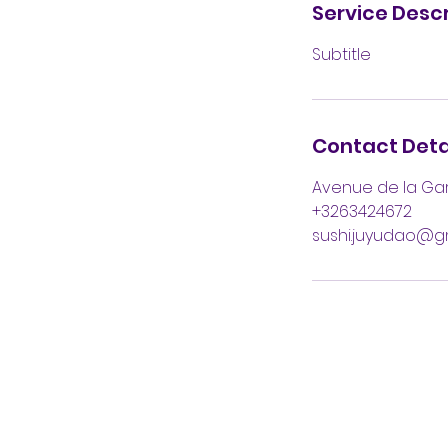
Service Descr
Subtitle
Contact Deta
Avenue de la Gare
+3263424672
sushi.juyudao@g